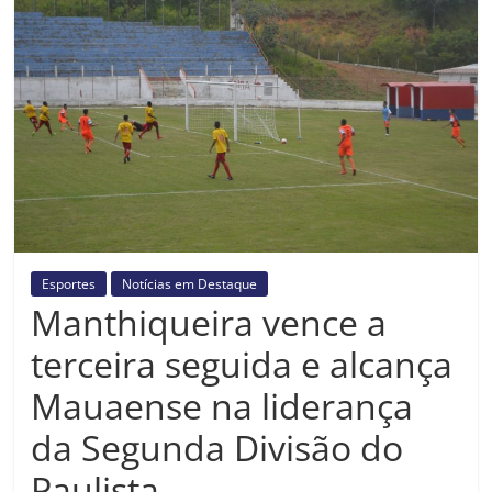
Prefeitura
Estância
Turística
Guaratinguetá
Esportes
Notícias em Destaque
Manthiqueira vence a
terceira seguida e alcança
Mauaense na liderança
da Segunda Divisão do
Paulista