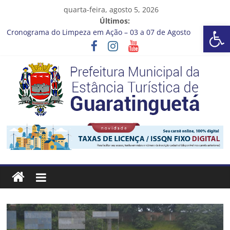
Pular
quarta-feira, agosto 5, 2026
para
Últimos:
Barra de Ferramentas Aberta
o
Cronograma do Limpeza em Ação – 03 a 07 de Agosto
conteúdo
Prefeitura de Guaratinguetá entrega revitalização da Praça
Coelho Neto
Vem conferir como nossos alunos estão ainda mais lindos!
CRONOGRAMA DE LAVAGEM E LIMPEZA DOS RESERVATÓRIOS
Guaratinguetá se destaca em competições esportivas da
região
Prefeitura
Estância
Turística
Guaratinguetá