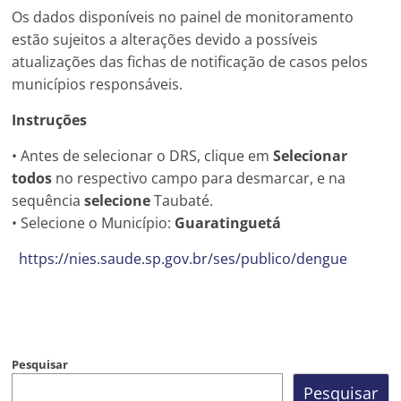
Prefeitura
Os dados disponíveis no painel de monitoramento
Estância
estão sujeitos a alterações devido a possíveis
Turística
atualizações das fichas de notificação de casos pelos
Guaratinguetá
municípios responsáveis.
Instruções
• Antes de selecionar o DRS, clique em
Selecionar
todos
no respectivo campo para desmarcar, e na
sequência
selecione
Taubaté.
• Selecione o Município:
Guaratinguetá
https://nies.saude.sp.gov.br/ses/publico/dengue
Pesquisar
Pesquisar