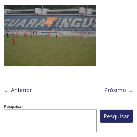
Prefeitura
Estância
Turística
Guaratinguetá
← Anterior
Próximo →
Pesquisar
Pesquisar