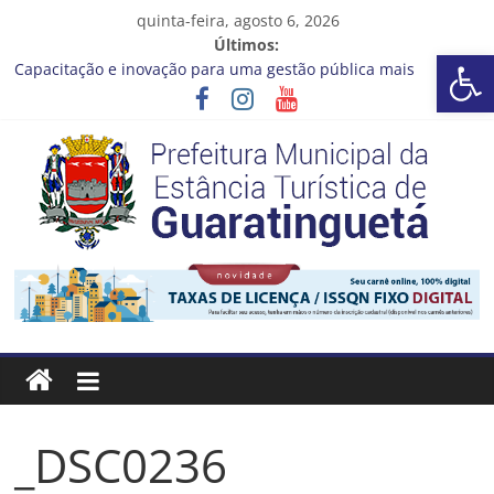
Pular
quinta-feira, agosto 6, 2026
para
Últimos:
Barra de Ferramentas Aberta
o
Capacitação e inovação para uma gestão pública mais
conteúdo
eficiente!
Seu próximo emprego pode estar mais perto do que você
imagina
Novo curso no Qualifica Guará
Prefeitura de Guaratinguetá divulga novo cronograma dos
editais da PNAB
Guaratinguetá realizará ação de vacinação contra a Febre
Prefeitura
Amarela na região da Rocinha
Estância
Turística
Guaratinguetá
_DSC0236