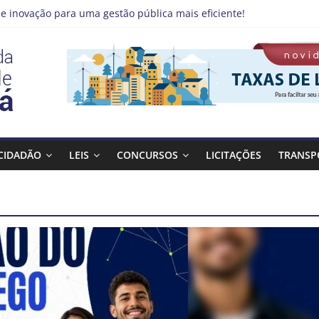
e inovação para uma gestão pública mais eficiente!
 emprego pode estar mais perto do que você imagina
no Qualifica Guará
de Guaratinguetá divulga novo cronograma dos editais da PNAB
á realizará ação de vacinação contra a Febre Amarela na região d
CIDADÃO
LEIS
CONCURSOS
LICITAÇÕES
TRANSP