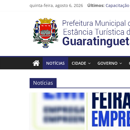
Pular
quinta-feira, agosto 6, 2026
Últimos:
Capacitação 
para
Seu próximo
o
Prefeitura
Novo curso 
conteúdo
Prefeitura 
Guaratinguet
Estância
Turística
NOTÍCIAS
CIDADE
GOVERNO
Guaratinguetá
Notícias
Prefeitura
Estância
Turística
Guaratinguetá