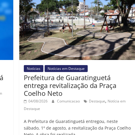
Notícias
Notícias em Destaque
á
Prefeitura de Guaratinguetá
entrega revitalização da Praça
Coelho Neto
em
,
04/08/2026
Comunicacao
Destaque
Notícia em
Destaque
A Prefeitura de Guaratinguetá entregou, neste
sábado, 1º de agosto, a revitalização da Praça Coelho
Neto. A obra foi realizada