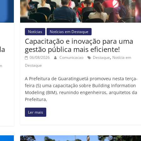
Notícias
Notícias em Destaque
Capacitação e inovação para uma
la
gestão pública mais eficiente!
,
06/08/2026
Comunicacao
Destaque
Notícia em
Destaque
em
A Prefeitura de Guaratinguetá promoveu nesta terça-
feira (5) uma capacitação sobre Building Information
Modeling (BIM), reunindo engenheiros, arquitetos da
Prefeitura,
Ler mais