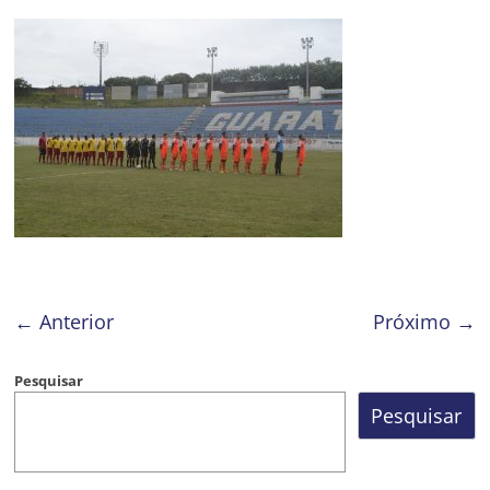
Prefeitura
Estância
Turística
Guaratinguetá
← Anterior
Próximo →
Pesquisar
Pesquisar