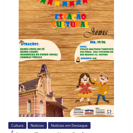
Prefeitura
Estância
Turística
Guaratinguetá
Cultura
Notícias
Notícias em Destaque