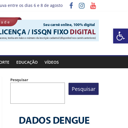
uva entre os dias 6 e 8 de agosto
grama “Sábado Saúde”
Barra de Ferramentas Aberta
ORTE
EDUCAÇÃO
VÍDEOS
Pesquisar
Pesquisar