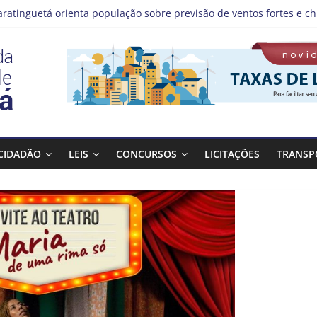
aratinguetá orienta população sobre previsão de ventos fortes e ch
tas!
IS | Programação de Agosto
), a Prefeitura de Guaratinguetá realiza mais uma edição do pro
Bagulho atenderá o seguinte bairro neste sábado, (08)
CIDADÃO
LEIS
CONCURSOS
LICITAÇÕES
TRANSP