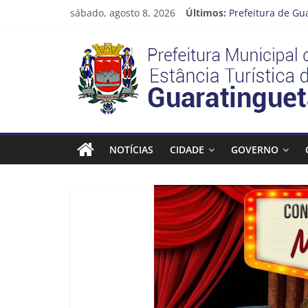
Pular
sábado, agosto 8, 2026
Últimos:
Prefeitura de Gu
para
Atenção, motoris
o
Prefeitura
Cinema Pontos M
conteúdo
Neste sábado (08
A Operação Cata 
Estância
Turística
NOTÍCIAS
CIDADE
GOVERNO
Guaratinguetá
Prefeitura
Estância
Turística
Guaratinguetá