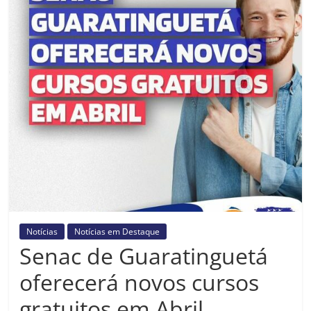
Prefeitura
Estância
Turística
Guaratinguetá
Notícias
Notícias em Destaque
Senac de Guaratinguetá
oferecerá novos cursos
gratuitos em Abril