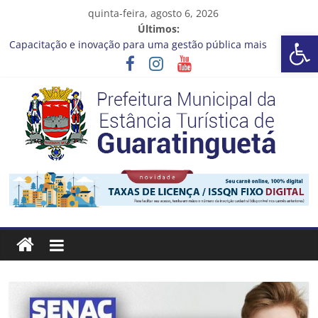
Pular
quinta-feira, agosto 6, 2026
para
Últimos:
Barra de Ferramentas Aberta
o
Capacitação e inovação para uma gestão pública mais
conteúdo
eficiente!
Seu próximo emprego pode estar mais perto do que você
imagina
Novo curso no Qualifica Guará
Prefeitura de Guaratinguetá divulga novo cronograma dos
editais da PNAB
Guaratinguetá realizará ação de vacinação contra a Febre
Prefeitura
Amarela na região da Rocinha
Estância
Turística
Guaratinguetá