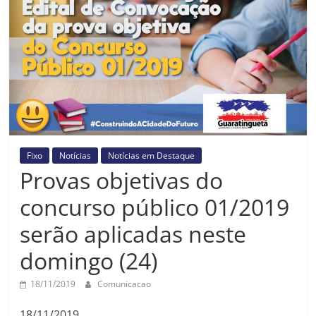
Prefeitura
Estância
Turística
Guaratinguetá
Fixo
Notícias
Notícias em Destaque
Provas objetivas do
concurso público 01/2019
serão aplicadas neste
domingo (24)
18/11/2019
Comunicacao
18/11/2019