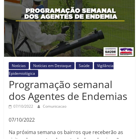
Prefeitura
Estância
Turística
Guaratinguetá
Notícias
Notícias em Destaque
Saúde
Vigilância
Epidemiológica
Programação semanal
dos Agentes de Endemias
07/10/2022
Comunicacao
07/10/2022
Na próxima semana os bairros que receberão as