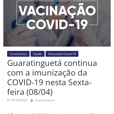
Prefeitura
Estância
Turística
Guaratinguetá
Coronavírus
Saúde
Vacinação Covid-19
Guaratinguetá continua
com a imunização da
COVID-19 nesta Sexta-
feira (08/04)
07/10/2022
Comunicacao