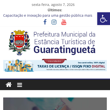
Pular
sexta-feira, agosto 7, 2026
para
Últimos:
Barra de Ferramentas Aberta
o
Capacitação e inovação para uma gestão pública mais
conteúdo
eficiente!
Seu próximo emprego pode estar mais perto do que você
imagina
Novo curso no Qualifica Guará
Prefeitura de Guaratinguetá divulga novo cronograma dos
editais da PNAB
Guaratinguetá realizará ação de vacinação contra a Febre
Prefeitura
Amarela na região da Rocinha
Estância
Turística
Guaratinguetá