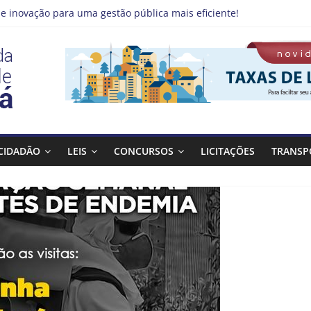
e inovação para uma gestão pública mais eficiente!
 emprego pode estar mais perto do que você imagina
no Qualifica Guará
de Guaratinguetá divulga novo cronograma dos editais da PNAB
á realizará ação de vacinação contra a Febre Amarela na região d
CIDADÃO
LEIS
CONCURSOS
LICITAÇÕES
TRANSP