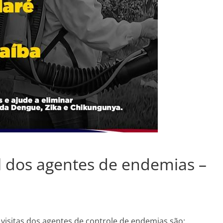
 dos agentes de endemias –
visitas dos agentes de controle de endemias são: