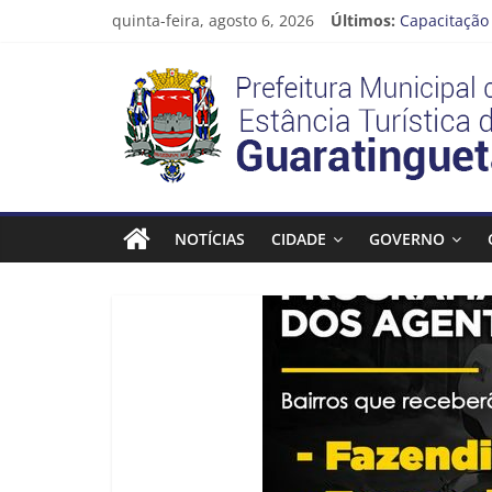
Pular
quinta-feira, agosto 6, 2026
Últimos:
Capacitação 
para
Seu próximo
o
Prefeitura
Novo curso 
conteúdo
Prefeitura 
Guaratinguet
Estância
Turística
NOTÍCIAS
CIDADE
GOVERNO
Guaratinguetá
Prefeitura
Estância
Turística
Guaratinguetá