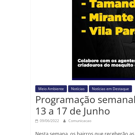
Meio Ambiente
Notícias
Notícias em Destaque
Programação semanal
13 a 17 de Junho
09/06/2022
Comunicacao
Nesta semana, os bairros que receberão as 