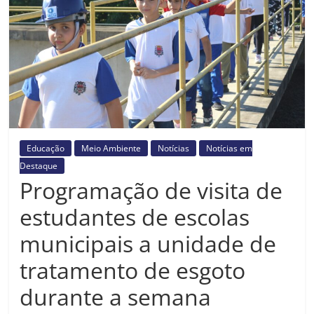
Prefeitura
Estância
Turística
Guaratinguetá
Educação
Meio Ambiente
Notícias
Notícias em
Destaque
Programação de visita de
estudantes de escolas
municipais a unidade de
tratamento de esgoto
durante a semana