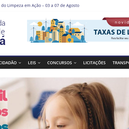
do Limpeza em Ação – 03 a 07 de Agosto
e Guaratinguetá entrega revitalização da Praça Coelho Neto
r como nossos alunos estão ainda mais lindos!
A DE LAVAGEM E LIMPEZA DOS RESERVATÓRIOS
tá se destaca em competições esportivas da região
CIDADÃO
LEIS
CONCURSOS
LICITAÇÕES
TRANSP