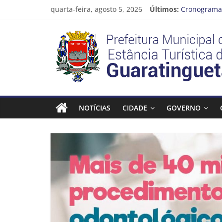
Pular
quarta-feira, agosto 5, 2026
Últimos:
Cronograma 
para
Prefeitura d
o
Prefeitura
Vem conferi
conteúdo
CRONOGRAM
Guaratingue
Estância
Turística
NOTÍCIAS
CIDADE
GOVERNO
Guaratinguetá
Prefeitura
Estância
Turística
Guaratinguetá