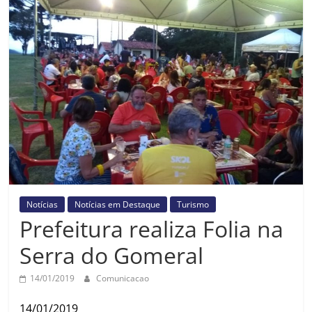
Prefeitura
Estância
Turística
Guaratinguetá
Notícias
Notícias em Destaque
Turismo
Prefeitura realiza Folia na
Serra do Gomeral
14/01/2019
Comunicacao
14/01/2019