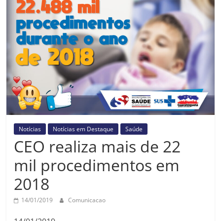
Prefeitura
Estância
Turística
Guaratinguetá
Notícias
Notícias em Destaque
Saúde
CEO realiza mais de 22
mil procedimentos em
2018
14/01/2019
Comunicacao