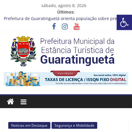
Pular
sábado, agosto 8, 2026
para
Últimos:
Barra de Ferramentas Aberta
o
Prefeitura de Guaratinguetá orienta população sobre previsão
conteúdo
de ventos fortes e chuva entre os dias 6 e 8 de agosto
Atenção, motoristas!
Cinema Pontos MIS | Programação de Agosto
Neste sábado (08), a Prefeitura de Guaratinguetá realiza mais
uma edição do programa “Sábado Saúde”
A Operação Cata Bagulho atenderá o seguinte bairro neste
sábado, (08)
Prefeitura
Estância
Turística
Guaratinguetá
Notícias em Destaque
Segurança e Mobilidade