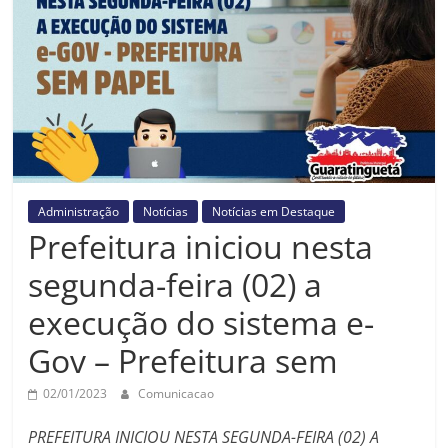
Prefeitura
Estância
Turística
Guaratinguetá
Administração
Notícias
Notícias em Destaque
Prefeitura iniciou nesta
segunda-feira (02) a
execução do sistema e-
Gov – Prefeitura sem
02/01/2023
Comunicacao
PREFEITURA INICIOU NESTA SEGUNDA-FEIRA (02) A