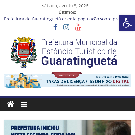
Pular
sábado, agosto 8, 2026
para
Últimos:
Barra de Ferramentas Aberta
o
Prefeitura de Guaratinguetá orienta população sobre previsão
conteúdo
de ventos fortes e chuva entre os dias 6 e 8 de agosto
Atenção, motoristas!
Cinema Pontos MIS | Programação de Agosto
Neste sábado (08), a Prefeitura de Guaratinguetá realiza mais
uma edição do programa “Sábado Saúde”
A Operação Cata Bagulho atenderá o seguinte bairro neste
sábado, (08)
Prefeitura
Estância
Turística
Guaratinguetá