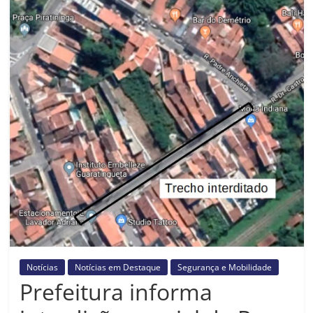
Prefeitura
Estância
Turística
Guaratinguetá
Notícias
Notícias em Destaque
Segurança e Mobilidade
Prefeitura informa