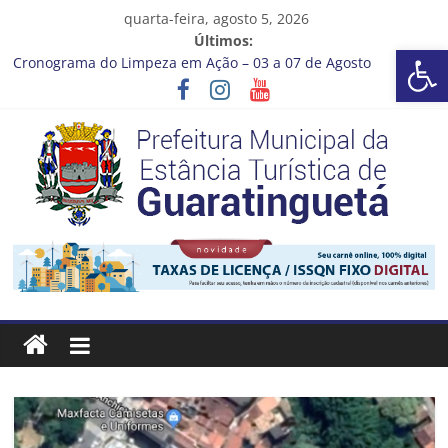
Pular
quarta-feira, agosto 5, 2026
para
Últimos:
Barra de Ferramentas Aberta
o
Cronograma do Limpeza em Ação – 03 a 07 de Agosto
conteúdo
Prefeitura de Guaratinguetá entrega revitalização da Praça
Coelho Neto
Vem conferir como nossos alunos estão ainda mais lindos!
CRONOGRAMA DE LAVAGEM E LIMPEZA DOS RESERVATÓRIOS
Guaratinguetá se destaca em competições esportivas da
região
Prefeitura
Estância
Turística
Guaratinguetá