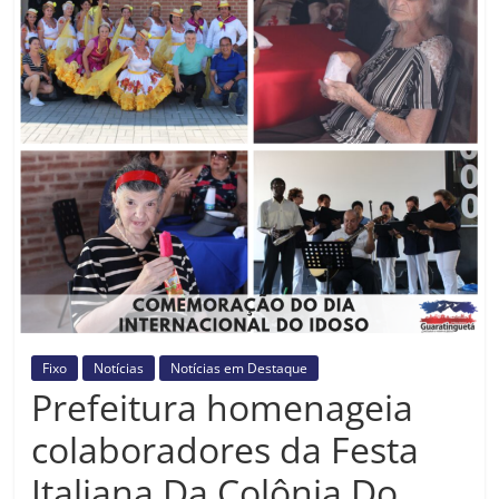
Prefeitura
Estância
Turística
Guaratinguetá
Fixo
Notícias
Notícias em Destaque
Prefeitura homenageia
colaboradores da Festa
Italiana Da Colônia Do