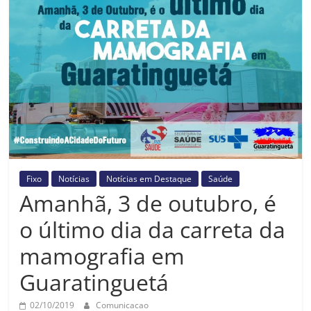
Prefeitura
Estância
Turística
Guaratinguetá
Fixo
Notícias
Notícias em Destaque
Saúde
Amanhã, 3 de outubro, é
o último dia da carreta da
mamografia em
Guaratinguetá
02/10/2019
Comunicacao