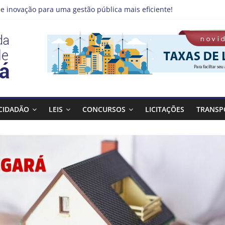
e inovação para uma gestão pública mais eficiente!
 emprego pode estar mais perto do que você imagina
no Qualifica Guará
de Guaratinguetá divulga novo cronograma dos editais da PNAB
á realizará ação de vacinação contra a Febre Amarela na região d
CIDADÃO
LEIS
CONCURSOS
LICITAÇÕES
TRANSP