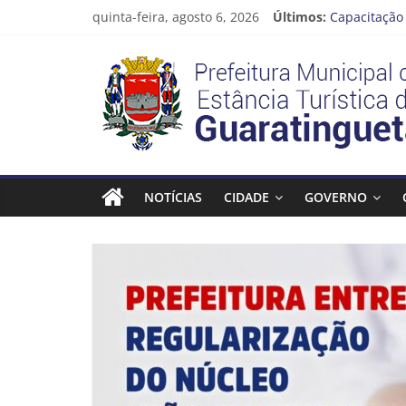
Pular
quinta-feira, agosto 6, 2026
Últimos:
Capacitação 
para
Seu próximo
o
Prefeitura
Novo curso 
conteúdo
Prefeitura 
Guaratinguet
Estância
Turística
NOTÍCIAS
CIDADE
GOVERNO
Guaratinguetá
Prefeitura
Estância
Turística
Guaratinguetá