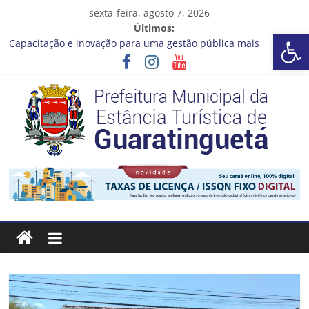
Pular
sexta-feira, agosto 7, 2026
para
Últimos:
Barra de Ferramentas Aberta
o
Capacitação e inovação para uma gestão pública mais
conteúdo
eficiente!
Seu próximo emprego pode estar mais perto do que você
imagina
Novo curso no Qualifica Guará
Prefeitura de Guaratinguetá divulga novo cronograma dos
editais da PNAB
Guaratinguetá realizará ação de vacinação contra a Febre
Prefeitura
Amarela na região da Rocinha
Estância
Turística
Guaratinguetá