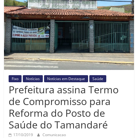
Prefeitura
Estância
Turística
Guaratinguetá
Fixo
Notícias
Notícias em Destaque
Saúde
Prefeitura assina Termo
de Compromisso para
Reforma do Posto de
Saúde do Tamandaré
17/10/2019
Comunicacao