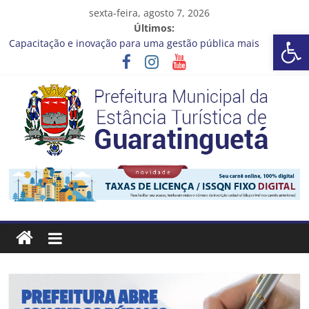
Pular
sexta-feira, agosto 7, 2026
para
Últimos:
Barra de Ferramentas Aberta
o
Capacitação e inovação para uma gestão pública mais
conteúdo
eficiente!
Seu próximo emprego pode estar mais perto do que você
imagina
Novo curso no Qualifica Guará
Prefeitura de Guaratinguetá divulga novo cronograma dos
editais da PNAB
Guaratinguetá realizará ação de vacinação contra a Febre
Prefeitura
Amarela na região da Rocinha
Estância
Turística
Guaratinguetá