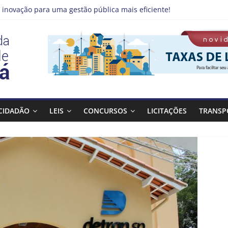
 inovação para uma gestão pública mais eficiente!
emprego pode estar mais perto do que você imagina
 Qualifica Guará
 Guaratinguetá divulga novo cronograma dos editais da PNAB
 realizará ação de vacinação contra a Febre Amarela na região da
CIDADÃO
LEIS
CONCURSOS
LICITAÇÕES
TRANSP