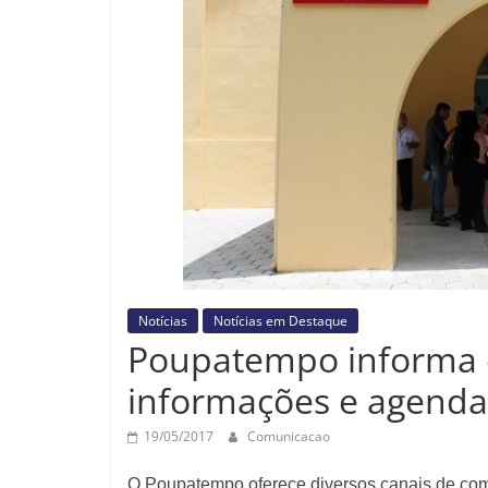
Notícias
Notícias em Destaque
Poupatempo informa os
informações e agenda
19/05/2017
Comunicacao
O Poupatempo oferece diversos canais de com