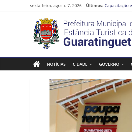
Pular
sexta-feira, agosto 7, 2026
Últimos:
Capacitação e
para
Seu próximo 
o
Prefeitura
Novo curso no
conteúdo
Prefeitura de
Guaratinguetá
Estância
Turística
NOTÍCIAS
CIDADE
GOVERNO
Guaratinguetá
Prefeitura
Estância
Turística
Guaratinguetá