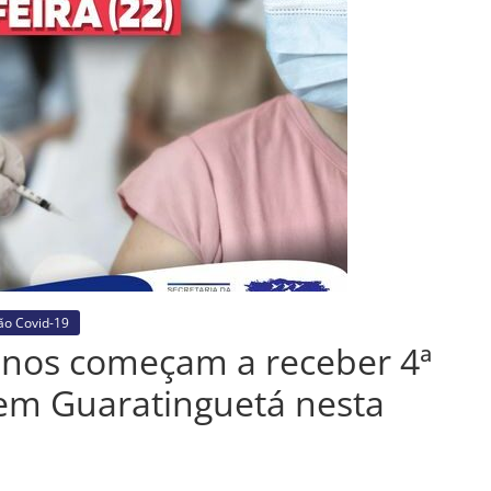
ão Covid-19
anos começam a receber 4ª
 em Guaratinguetá nesta