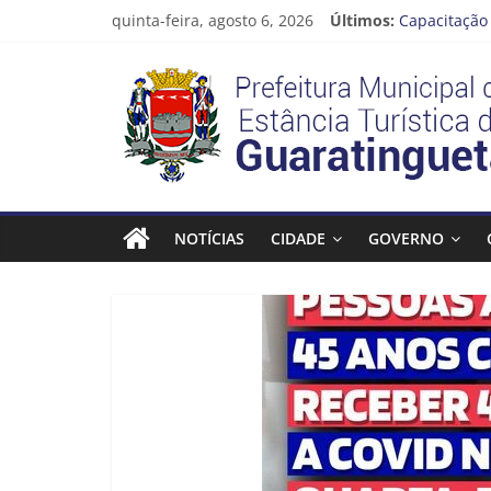
Pular
quinta-feira, agosto 6, 2026
Últimos:
Capacitação 
para
Seu próximo
o
Prefeitura
Novo curso 
conteúdo
Prefeitura 
Guaratinguet
Estância
Turística
NOTÍCIAS
CIDADE
GOVERNO
Guaratinguetá
Prefeitura
Estância
Turística
Guaratinguetá