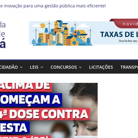
e inovação para uma gestão pública mais eficiente!
 emprego pode estar mais perto do que você imagina
no Qualifica Guará
de Guaratinguetá divulga novo cronograma dos editais da PNAB
á realizará ação de vacinação contra a Febre Amarela na região d
CIDADÃO
LEIS
CONCURSOS
LICITAÇÕES
TRANSP