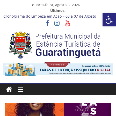
Pular
quarta-feira, agosto 5, 2026
para
Últimos:
Barra de Ferramentas Aberta
o
Cronograma do Limpeza em Ação – 03 a 07 de Agosto
conteúdo
Prefeitura de Guaratinguetá entrega revitalização da Praça
Coelho Neto
Vem conferir como nossos alunos estão ainda mais lindos!
CRONOGRAMA DE LAVAGEM E LIMPEZA DOS RESERVATÓRIOS
Guaratinguetá se destaca em competições esportivas da
região
Prefeitura
Estância
Turística
Guaratinguetá