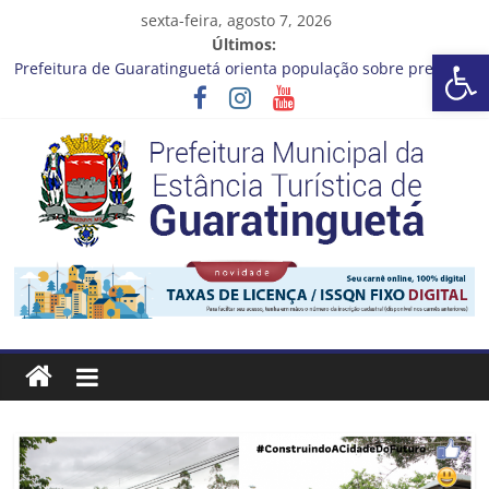
Pular
sexta-feira, agosto 7, 2026
para
Últimos:
Barra de Ferramentas Aberta
o
Prefeitura de Guaratinguetá orienta população sobre previsão
conteúdo
de ventos fortes e chuva entre os dias 6 e 8 de agosto
Atenção, motoristas!
Cinema Pontos MIS | Programação de Agosto
Neste sábado (08), a Prefeitura de Guaratinguetá realiza mais
uma edição do programa “Sábado Saúde”
A Operação Cata Bagulho atenderá o seguinte bairro neste
sábado, (08)
Prefeitura
Estância
Turística
Guaratinguetá