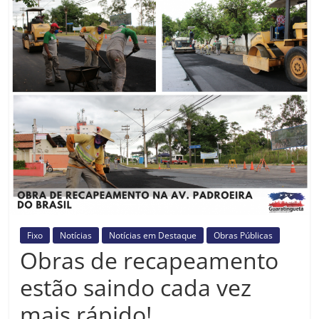
Prefeitura
Estância
Turística
Guaratinguetá
Fixo
Notícias
Notícias em Destaque
Obras Públicas
Obras de recapeamento
estão saindo cada vez
mais rápido!