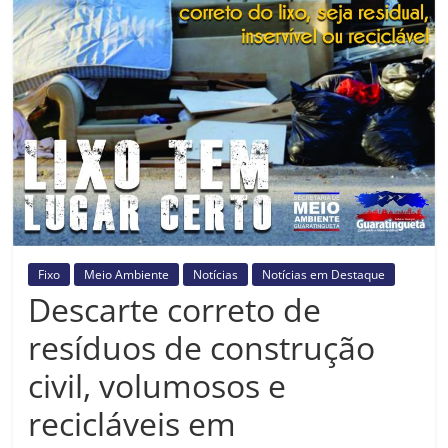
Prefeitura
Estância
Turística
Guaratinguetá
Fixo
Meio Ambiente
Notícias
Notícias em Destaque
Descarte correto de
resíduos de construção
civil, volumosos e
recicláveis em