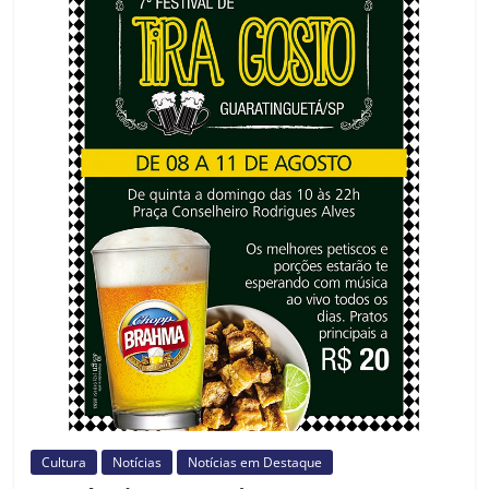
Prefeitura
Estância
Turística
Guaratinguetá
Cultura
Notícias
Notícias em Destaque