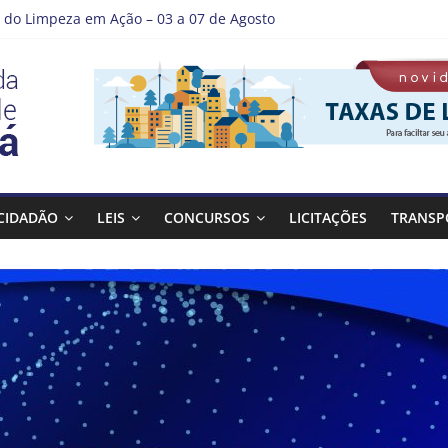
do Limpeza em Ação – 03 a 07 de Agosto
e Guaratinguetá entrega revitalização da Praça Coelho Neto
r como nossos alunos estão ainda mais lindos!
A DE LAVAGEM E LIMPEZA DOS RESERVATÓRIOS
tá se destaca em competições esportivas da região
CIDADÃO
LEIS
CONCURSOS
LICITAÇÕES
TRANSP