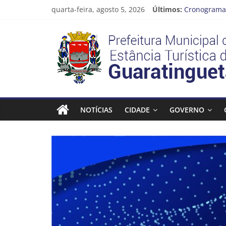
Pular
quarta-feira, agosto 5, 2026
Últimos:
Cronograma 
para
Prefeitura d
o
Prefeitura
Vem conferi
conteúdo
CRONOGRAM
Guaratingue
Estância
Turística
NOTÍCIAS
CIDADE
GOVERNO
Guaratinguetá
Prefeitura
Estância
Turística
Guaratinguetá