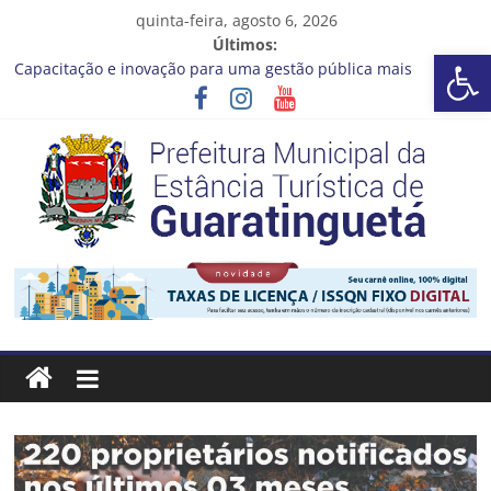
Pular
quinta-feira, agosto 6, 2026
para
Últimos:
Barra de Ferramentas Aberta
o
Capacitação e inovação para uma gestão pública mais
conteúdo
eficiente!
Seu próximo emprego pode estar mais perto do que você
imagina
Novo curso no Qualifica Guará
Prefeitura de Guaratinguetá divulga novo cronograma dos
editais da PNAB
Guaratinguetá realizará ação de vacinação contra a Febre
Prefeitura
Amarela na região da Rocinha
Estância
Turística
Guaratinguetá