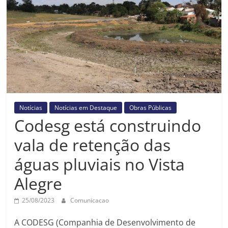
Prefeitura
Estância
Turística
Guaratinguetá
Notícias
Notícias em Destaque
Obras Públicas
Codesg está construindo
vala de retenção das
águas pluviais no Vista
Alegre
25/08/2023
Comunicacao
A CODESG (Companhia de Desenvolvimento de