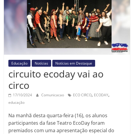
Prefeitura
Estância
Turística
Guaratinguetá
Educação
Notícias
Notícias em Destaque
circuito ecoday vai ao
circo
,
,
17/10/2024
Comunicacao
ECO CIRCO
ECODAY
educação
Na manhã desta quarta-feira (16), os alunos
participantes da fase Teatro EcoDay foram
premiados com uma apresentação especial do