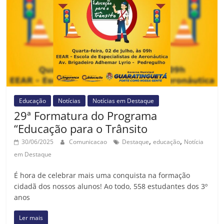
Educação
Notícias
Notícias em Destaque
29ª Formatura do Programa
“Educação para o Trânsito
,
,
30/06/2025
Comunicacao
Destaque
educação
Notícia
em Destaque
É hora de celebrar mais uma conquista na formação
cidadã dos nossos alunos! Ao todo, 558 estudantes dos 3º
anos
Ler mais