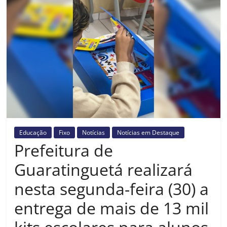
Prefeitura
Estância
Turística
Guaratinguetá
Educação
Fixo
Notícias
Notícias em Destaque
Prefeitura de
Guaratinguetá realizará
nesta segunda-feira (30) a
entrega de mais de 13 mil