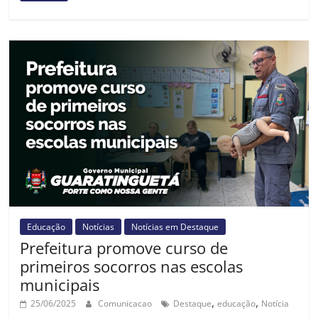
Educação
Notícias
Notícias em Destaque
Prefeitura promove curso de
primeiros socorros nas escolas
municipais
,
,
25/06/2025
Comunicacao
Destaque
educação
Notícia