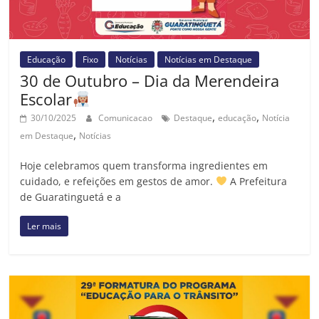
Educação
Fixo
Notícias
Notícias em Destaque
30 de Outubro – Dia da Merendeira
Escolar
,
,
30/10/2025
Comunicacao
Destaque
educação
Notícia
,
em Destaque
Notícias
Hoje celebramos quem transforma ingredientes em
cuidado, e refeições em gestos de amor.
A Prefeitura
de Guaratinguetá e a
Ler mais