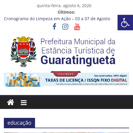
Pular
quinta-feira, agosto 6, 2026
para
Últimos:
Barra de Ferramentas Aberta
o
Cronograma do Limpeza em Ação – 03 a 07 de Agosto
conteúdo
Prefeitura de Guaratinguetá entrega revitalização da Praça
Coelho Neto
Vem conferir como nossos alunos estão ainda mais lindos!
CRONOGRAMA DE LAVAGEM E LIMPEZA DOS RESERVATÓRIOS
Guaratinguetá se destaca em competições esportivas da
região
Prefeitura
Estância
Turística
Guaratinguetá
educação