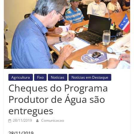
Prefeitura
Estância
Turística
Guaratinguetá
Agricultura
Fixo
Notícias
Notícias em Destaque
Cheques do Programa
Produtor de Água são
entregues
28/11/2019
Comunicacao
28/11/2019