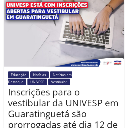
Prefeitura
Estância
Turística
Guaratinguetá
Educação
Notícias
Notícias em
Destaque
UNIVESP
Vestibular
Inscrições para o
vestibular da UNIVESP em
Guaratinguetá são
prorrogadas até dia 12 de