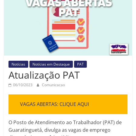
Prefeitura
Estância
Turística
Guaratinguetá
Notícias
Notícias em Destaque
PAT
Atualização PAT
06/10/2023
Comunicacao
VAGAS ABERTAS: CLIQUE AQUI
O Posto de Atendimento ao Trabalhador (PAT) de
Guaratinguetá, divulga as vagas de emprego