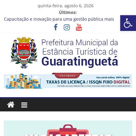
Pular
quinta-feira, agosto 6, 2026
para
Últimos:
Barra de Ferramentas Aberta
o
Capacitação e inovação para uma gestão pública mais
conteúdo
eficiente!
Seu próximo emprego pode estar mais perto do que você
imagina
Novo curso no Qualifica Guará
Prefeitura de Guaratinguetá divulga novo cronograma dos
editais da PNAB
Guaratinguetá realizará ação de vacinação contra a Febre
Prefeitura
Amarela na região da Rocinha
Estância
Turística
Guaratinguetá