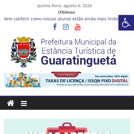
Pular
quinta-feira, agosto 6, 2026
para
Últimos:
Barra de Ferramentas Aberta
o
Vem conferir como nossos alunos estão ainda mais lindos!
conteúdo
Guaratinguetá realizará ação de vacinação contra a Febre
Amarela na região da Rocinha
Capacitação e inovação para uma gestão pública mais
eficiente!
NOVO CURSO no Qualifica Guará 2026!
Prefeitura de Guaratinguetá entrega revitalização da Praça
Coelho Neto
Prefeitura
Estância
Turística
Guaratinguetá