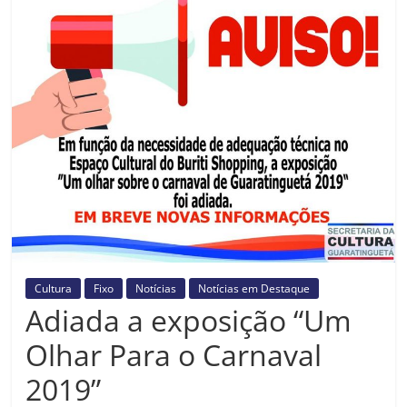
Prefeitura
Estância
Turística
Guaratinguetá
Cultura
Fixo
Notícias
Notícias em Destaque
Adiada a exposição “Um
Olhar Para o Carnaval
2019”