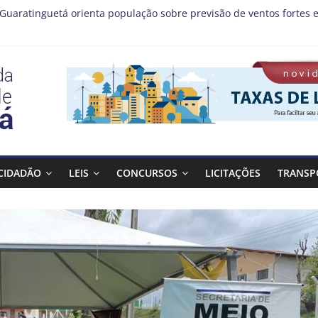
 Guaratinguetá orienta população sobre previsão de ventos fortes e
ristas!
s MIS | Programação de Agosto
(08), a Prefeitura de Guaratinguetá realiza mais uma edição do 
ta Bagulho atenderá o seguinte bairro neste sábado, (08)
CIDADÃO
LEIS
CONCURSOS
LICITAÇÕES
TRANSP