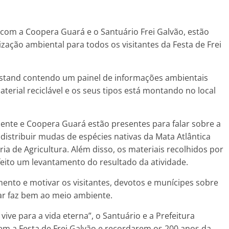
com a Coopera Guará e o Santuário Frei Galvão, estão
zação ambiental para todos os visitantes da Festa de Frei
m stand contendo um painel de informações ambientais
rial reciclável e os seus tipos está montando no local
iente e Coopera Guará estão presentes para falar sobre a
istribuir mudas de espécies nativas da Mata Atlântica
ia de Agricultura. Além disso, os materiais recolhidos por
eito um levantamento do resultado da atividade.
ento e motivar os visitantes, devotos e munícipes sobre
idar faz bem ao meio ambiente.
ve para a vida eterna”, o Santuário e a Prefeitura
em a Festa de Frei Galvão e recordarem os 200 anos da