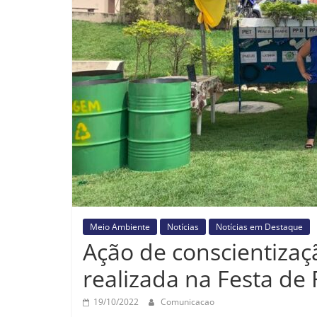
Meio Ambiente
Notícias
Notícias em Destaque
Ação de conscientizaç
realizada na Festa de 
19/10/2022
Comunicacao