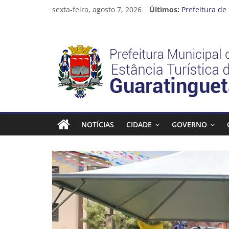
Pular
sexta-feira, agosto 7, 2026
Últimos:
Prefeitura de
para
Atenção, moto
o
Cinema Ponto
conteúdo
Neste sábado 
Prefeitura
A Operação Ca
Estância
Turística
NOTÍCIAS
CIDADE
GOVERNO
Guaratinguetá
Prefeitura
Estância
Turística
Guaratinguetá