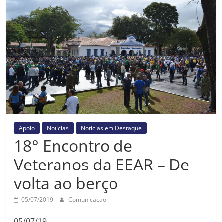
Prefeitura
Estância
Turística
Guaratinguetá
Apoio
Notícias
Notícias em Destaque
18° Encontro de
Veteranos da EEAR – De
volta ao berço
05/07/2019
Comunicacao
05/07/19