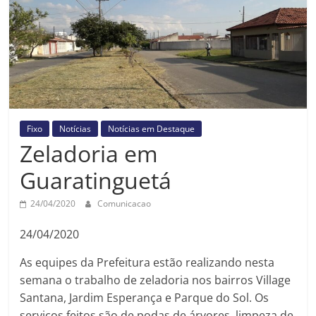
Prefeitura
Estância
Turística
Guaratinguetá
Fixo
Notícias
Notícias em Destaque
Zeladoria em
Guaratinguetá
24/04/2020
Comunicacao
24/04/2020
As equipes da Prefeitura estão realizando nesta
semana o trabalho de zeladoria nos bairros Village
Santana, Jardim Esperança e Parque do Sol. Os
serviços feitos são de podas de árvores, limpeza de