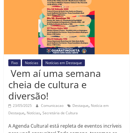
Prefeitura
Estância
Turística
Guaratinguetá
Fixo
Notícias
Notícias em Destaque
Vem aí uma semana
cheia de cultura e
diversão!
,
23/05/2025
Comunicacao
Destaque
Notícia em
,
,
Destaque
Notícias
Secretária de Cultura
A Agenda Cultural está repleta de eventos incríveis