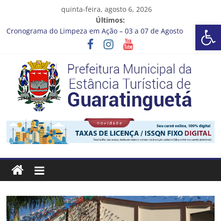
Pular
quinta-feira, agosto 6, 2026
para
Últimos:
Barra de Ferramentas Aberta
o
Cronograma do Limpeza em Ação – 03 a 07 de Agosto
conteúdo
Prefeitura de Guaratinguetá entrega revitalização da Praça
Coelho Neto
Vem conferir como nossos alunos estão ainda mais lindos!
CRONOGRAMA DE LAVAGEM E LIMPEZA DOS RESERVATÓRIOS
Guaratinguetá se destaca em competições esportivas da
região
Prefeitura
Estância
Turística
Guaratinguetá