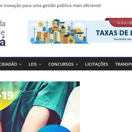
e inovação para uma gestão pública mais eficiente!
 emprego pode estar mais perto do que você imagina
no Qualifica Guará
de Guaratinguetá divulga novo cronograma dos editais da PNAB
á realizará ação de vacinação contra a Febre Amarela na região d
CIDADÃO
LEIS
CONCURSOS
LICITAÇÕES
TRANSP