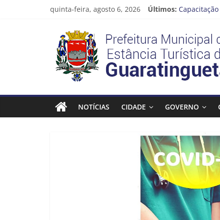
Pular
quinta-feira, agosto 6, 2026
Últimos:
Capacitação 
para
Seu próximo
o
Prefeitura
Novo curso 
conteúdo
Prefeitura 
Guaratinguet
Estância
Turística
NOTÍCIAS
CIDADE
GOVERNO
Guaratinguetá
Prefeitura
Estância
Turística
Guaratinguetá