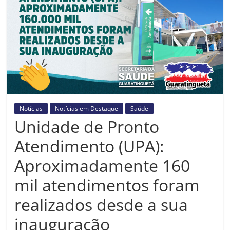
Prefeitura
Estância
Turística
Guaratinguetá
Notícias
Notícias em Destaque
Saúde
Unidade de Pronto
Atendimento (UPA):
Aproximadamente 160
mil atendimentos foram
realizados desde a sua
inauguração