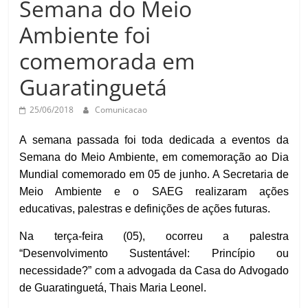
Semana do Meio
Prefeitura
Estância
Ambiente foi
Turística
comemorada em
Guaratinguetá
Guaratinguetá
25/06/2018
Comunicacao
A semana passada foi toda dedicada a eventos da
Semana do Meio Ambiente, em comemoração ao Dia
Mundial comemorado em 05 de junho. A Secretaria de
Meio Ambiente e o SAEG realizaram ações
educativas, palestras e definições de ações futuras.
Na terça-feira (05), ocorreu a palestra
“Desenvolvimento Sustentável: Princípio ou
necessidade?” com a advogada da Casa do Advogado
de Guaratinguetá, Thais Maria Leonel.