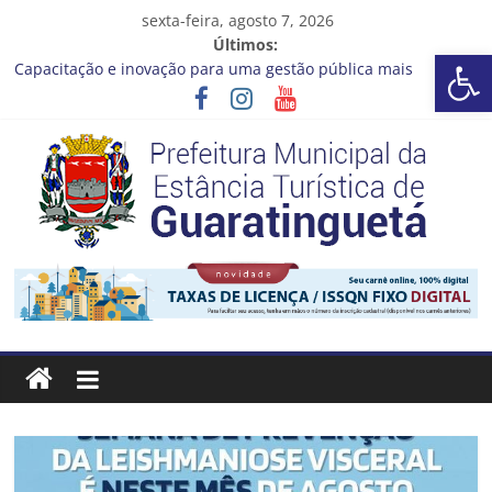
Pular
sexta-feira, agosto 7, 2026
para
Últimos:
Barra de Ferramentas Aberta
o
Capacitação e inovação para uma gestão pública mais
conteúdo
eficiente!
Seu próximo emprego pode estar mais perto do que você
imagina
Novo curso no Qualifica Guará
Prefeitura de Guaratinguetá divulga novo cronograma dos
editais da PNAB
Guaratinguetá realizará ação de vacinação contra a Febre
Prefeitura
Amarela na região da Rocinha
Estância
Turística
Guaratinguetá