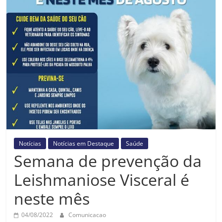
Prefeitura
Estância
Turística
Guaratinguetá
Notícias
Notícias em Destaque
Saúde
Semana de prevenção da
Leishmaniose Visceral é
neste mês
04/08/2022
Comunicacao