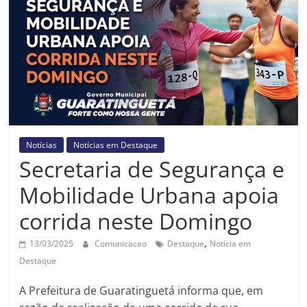
Prefeitura
Estância
Turística
Guaratinguetá
Notícias
Notícias em Destaque
Secretaria de Segurança e
Mobilidade Urbana apoia
corrida neste Domingo
,
13/03/2025
Comunicacao
Destaque
Notícia em
Destaque
A Prefeitura de Guaratinguetá informa que, em